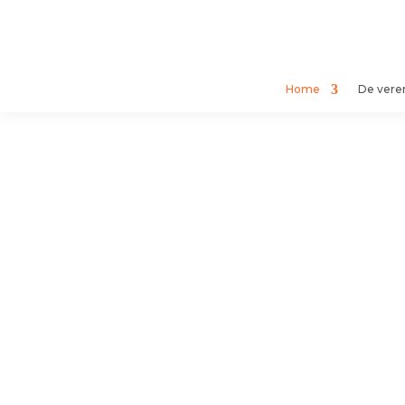
Home
De vere
Vere