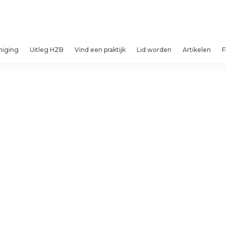
niging
Uitleg HZB
Vind een praktijk
Lid worden
Artikelen
F
niging Haptonomische Zwangerschapsbegele