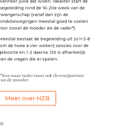
wanneer jullie dat willen. Idealiter start de
begeleiding rond de 16-20e week van de
zwangerschap (vanaf dan zijn de
kindsbewegingen meestal goed te voelen
voor zowel de moeder als de vader*).
Meestal bestaat de begeleiding uit zo’n 5-8
(om de twee à vier weken) sessies voor de
geboorte en 1-2 daarna. Dit is afhankelijk
van de vragen die er spelen.
*lees waar vader staat ook (levens)partner
van de moeder.
Meer over HZB
03