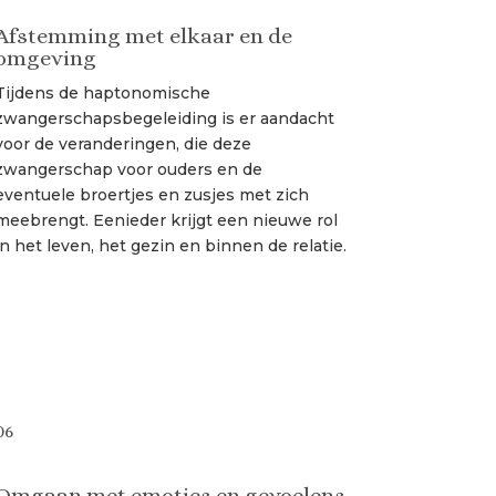
Afstemming met elkaar en de
omgeving
Tijdens de haptonomische
zwangerschapsbegeleiding is er aandacht
voor de veranderingen, die deze
zwangerschap voor ouders en de
eventuele broertjes en zusjes met zich
meebrengt. Eenieder krijgt een nieuwe rol
in het leven, het gezin en binnen de relatie.
06
Omgaan met emoties en gevoelens