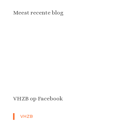
Meest recente blog
Downloadversie van de Engelse waaier
VHZB op Facebook
VHZB