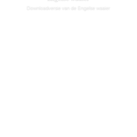
Downloadversie van de Engelse waaier
Lees meer
Binnen het perinatale zorgnetwerk zijn er
heel wat alternatieve begeleidingsvormen
aan een
opmars bezig, onder andere de
haptonomische pre- en postnatale
begeleiding van ouders en
kind. Lees in dit artikel de hele scriptie van