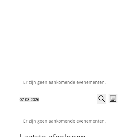
Er zijn geen aankomende evenementen.
Evenemen
Evenem
07-08-2026
Maand
weerga
Zoeken
Selecteer
Zoeken
navigat
Kalender
en
een
van
weergeve
datum.
Er zijn geen aankomende evenementen.
Evenementen
navigatie