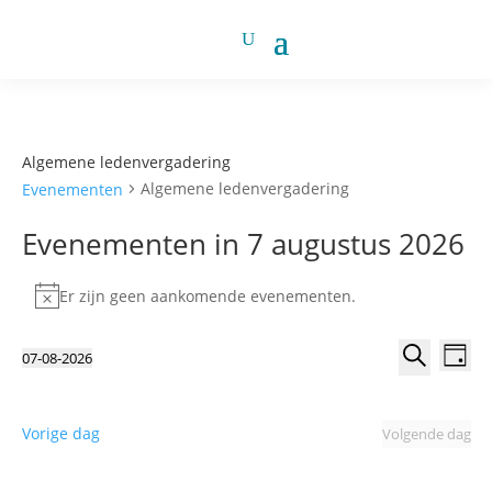
Algemene ledenvergadering
Algemene ledenvergadering
Evenementen
Evenementen in 7 augustus 2026
Er zijn geen aankomende evenementen.
Bericht
Evene
Ev
07-08-2026
Dag
we
Zoeke
Selecteer
Zoeken
nav
en
een
weerg
datum.
Vorige dag
Volgende dag
navigat