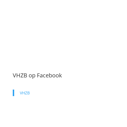
Downloadversie van de Engelse waaier
VHZB op Facebook
VHZB