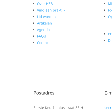
Over HZB
Mi
Vind een praktijk
F
Lid worden
Op
Artikelen
Agenda
Pr
FAQ’s
Di
Contact
Postadres
E-m
Eerste Keucheniusstraat 35 H
secr