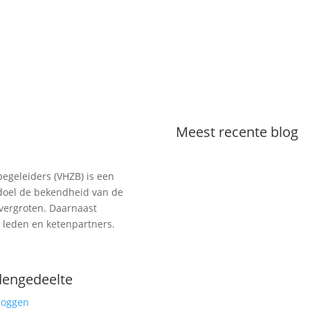
Meest recente blog
geleiders (VHZB) is een
 doel de bekendheid van de
vergroten. Daarnaast
r leden en ketenpartners.
Downloadversie van de
Engelse waaier
dengedeelte
loggen