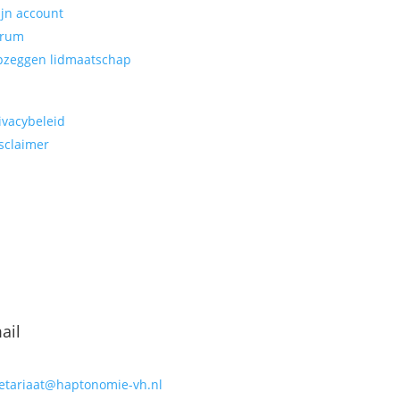
jn account
orum
zeggen lidmaatschap
ivacybeleid
sclaimer
ail
etariaat@haptonomie-vh.nl