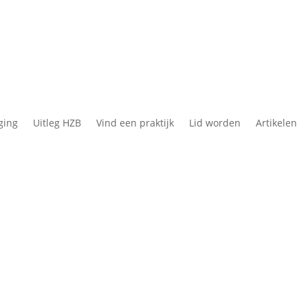
ging
Uitleg HZB
Vind een praktijk
Lid worden
Artikelen