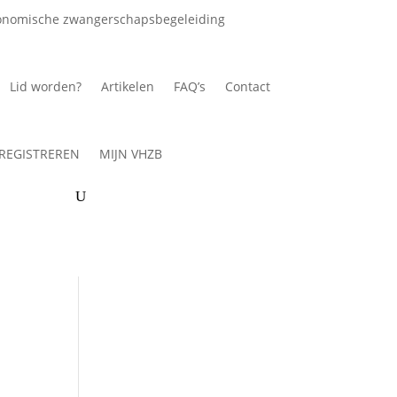
onomische zwangerschapsbegeleiding
Lid worden?
Artikelen
FAQ’s
Contact
REGISTREREN
MIJN VHZB
Gebruikersnaam of e-
mailadres
*