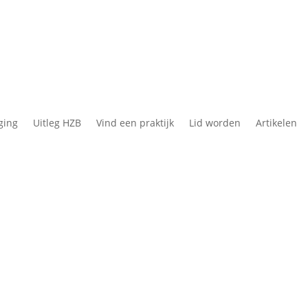
ging
Uitleg HZB
Vind een praktijk
Lid worden
Artikelen