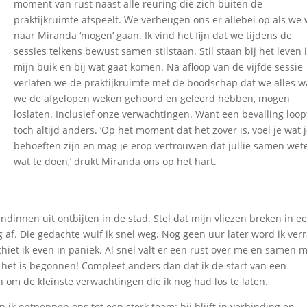
moment van rust naast alle reuring die zich buiten de
praktijkruimte afspeelt. We verheugen ons er allebei op als we
naar Miranda ‘mogen’ gaan. Ik vind het fijn dat we tijdens de
sessies telkens bewust samen stilstaan. Stil staan bij het leven 
mijn buik en bij wat gaat komen. Na afloop van de vijfde sessie
verlaten we de praktijkruimte met de boodschap dat we alles w
we de afgelopen weken gehoord en geleerd hebben, mogen
loslaten. Inclusief onze verwachtingen. Want een bevalling loop
toch altijd anders. ‘Op het moment dat het zover is, voel je wat
behoeften zijn en mag je erop vertrouwen dat jullie samen wet
wat te doen,’ drukt Miranda ons op het hart.
dinnen uit ontbijten in de stad. Stel dat mijn vliezen breken in e
af. Die gedachte wuif ik snel weg. Nog geen uur later word ik verr
chiet ik even in paniek. Al snel valt er een rust over me en samen 
: het is begonnen! Compleet anders dan dat ik de start van een
 om de kleinste verwachtingen die ik nog had los te laten.
 ik ontpoppen ons tot een sterk team: hij blijft in verbinding en