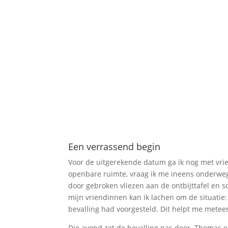
Een verrassend begin
Voor de uitgerekende datum ga ik nog met vrien
openbare ruimte, vraag ik me ineens onderweg 
door gebroken vliezen aan de ontbijttafel en s
mijn vriendinnen kan ik lachen om de situatie
bevalling had voorgesteld. Dit helpt me meteen
Die avond zet de bevalling pas door. Thomas en