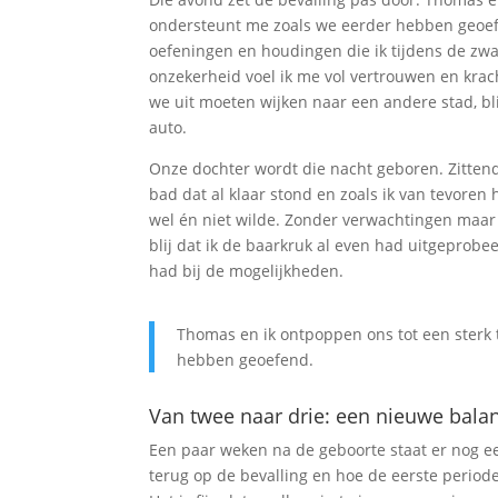
ondersteunt me zoals we eerder hebben geoefen
oefeningen en houdingen die ik tijdens de zw
onzekerheid voel ik me vol vertrouwen en krach
we uit moeten wijken naar een andere stad, bli
auto.
Onze dochter wordt die nacht geboren. Zitten
bad dat al klaar stond en zoals ik van tevoren 
wel én niet wilde. Zonder verwachtingen maar 
blij dat ik de baarkruk al even had uitgeprobe
had bij de mogelijkheden.
Thomas en ik ontpoppen ons tot een sterk t
hebben geoefend.
Van twee naar drie: een nieuwe bala
Een paar weken na de geboorte staat er nog e
terug op de bevalling en hoe de eerste period