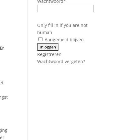
Wachtwoord
*
e
Only fill in if you are not
human
Aangemeld blijven
Er
Registreren
k
Wachtwoord vergeten?
et
ngst
ging
ter