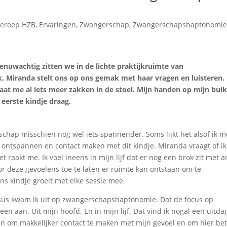
eroep HZB
,
Ervaringen
,
Zwangerschap
,
Zwangerschapshaptonomi
enuwachtig zitten we in de lichte praktijkruimte van
iranda stelt ons op ons gemak met haar vragen en luisteren. 
 laat me al iets meer zakken in de stoel. Mijn handen op mijn bui
eerste kindje draag.
hap misschien nog wel iets spannender. Soms lijkt het alsof ik m
 ontspannen en contact maken met dit kindje. Miranda vraagt of ik
raakt me. Ik voel ineens in mijn lijf dat er nog een brok zit met a
 door deze gevoelens toe te laten er ruimte kan ontstaan om te
ons kindje groeit met elke sessie mee.
sus kwam ik uit op zwangerschapshaptonomie. Dat de focus op
n aan. Uit mijn hoofd. En in mijn lijf. Dat vind ik nogal een uitda
ren om makkelijker contact te maken met mijn gevoel en om hier be