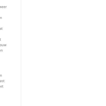
 weer
in
at
t
 jouw
en
en
ast
met