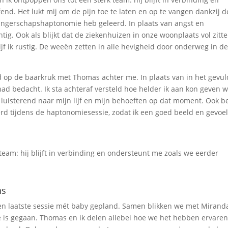
d. Het lukt mij om de pijn toe te laten en op te vangen dankzij d
angerschapshaptonomie heb geleerd. In plaats van angst en
tig. Ook als blijkt dat de ziekenhuizen in onze woonplaats vol zitt
jf ik rustig. De weeën zetten in alle hevigheid door onderweg in d
d op de baarkruk met Thomas achter me. In plaats van in het gevu
had bedacht. Ik sta achteraf versteld hoe helder ik aan kon geven w
luisterend naar mijn lijf en mijn behoeften op dat moment. Ook be
erd tijdens de haptonomiesessie, zodat ik een goed beeld en gevoe
eam: hij blijft in verbinding en ondersteunt me zoals we eerder
ns
en laatste sessie mét baby gepland. Samen blikken we met Mirand
e is gegaan. Thomas en ik delen allebei hoe we het hebben ervaren