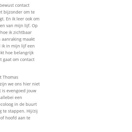
 bewust contact
et bijzonder om te
t. En ik leer ook om
en van mijn lijf. Op
 hoe ik zichtbaar
n aanraking maakt
ik in mijn lijf een
ukt hoe belangrijk
et gaat om contact
apt Thomas
zijn we ons hier niet
et is evengoed jouw
 allebei een
coloog in de buurt
 te stappen. Hij/zij
of hoofd aan te