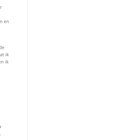
e
en en
e
lde
at ik
n ik
l
a
.