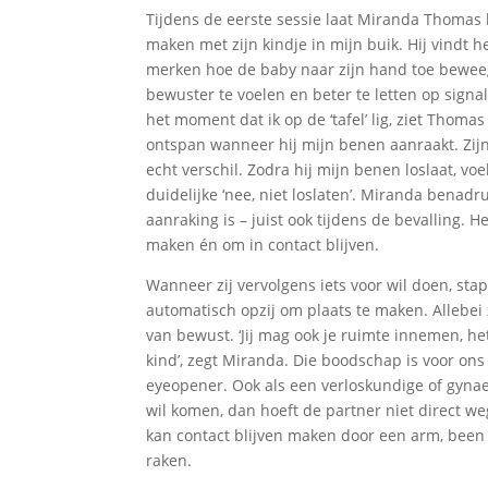
Tijdens de eerste sessie laat Miranda Thomas
maken met zijn kindje in mijn buik. Hij vindt h
merken hoe de baby naar zijn hand toe beweeg
bewuster te voelen en beter te letten op signal
het moment dat ik op de ‘tafel’ lig, ziet Thomas
ontspan wanneer hij mijn benen aanraakt. Zij
echt verschil. Zodra hij mijn benen loslaat, voel 
duidelijke ‘nee, niet loslaten’. Miranda benadr
aanraking is – juist ook tijdens de bevalling. H
maken én om in contact blijven.
Wanneer zij vervolgens iets voor wil doen, st
automatisch opzij om plaats te maken. Allebei 
van bewust. ‘Jij mag ook je ruimte innemen, h
kind’, zegt Miranda. Die boodschap is voor ons
eyeopener. Ook als een verloskundige of gynae
wil komen, dan hoeft de partner niet direct weg
kan contact blijven maken door een arm, been 
raken.