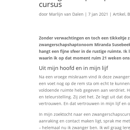
cursus
door
Marlijn van Dalen
|
7 jan 2021
|
Artikel
,
B
Zonder verwachtingen en toch een tikkeltje z
zwangerschapshaptonoom Miranda Susebeek. M
hangt een fijne sfeer in de rustige ruimte. Ik
waarin ik op dat moment ruim 21 weken ons 
Uit mijn hoofd en in mijn lijf
Na een vroege miskraam vind ik deze zwangersc
een voet nog op de rem sta om echt te kunnen
voldoende ruimte heb gegeven aan verdriet. Het 
en teleurstelling. Zij ziet het. Ze legt uit dat
vertrouwen. En dat vertrouwen in mijn lijf en 
In mijn zoektocht naar een zwangerschapscur
aanraking en contact maken ligt, sprak me metee
– helemaal nu ik zwanger ben. Ik wil graag le