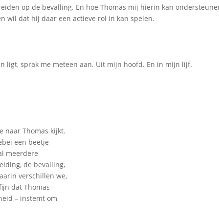
reiden op de bevalling. En hoe Thomas mij hierin kan ondersteune
n wil dat hij daar een actieve rol in kan spelen.
ligt, sprak me meteen aan. Uit mijn hoofd. En in mijn lijf.
ze naar Thomas kijkt.
lebei een beetje
al meerdere
ding, de bevalling,
aarin verschillen we,
fijn dat Thomas –
heid – instemt om